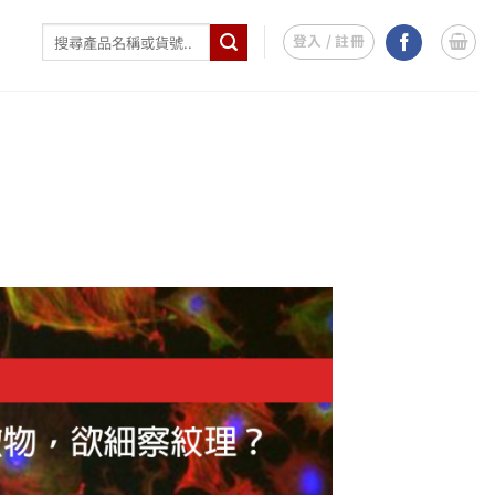
搜
登入 / 註冊
尋
關
鍵
字: